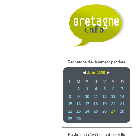
Recherche d'évènement par date
Juin 2026
L
M
M
J
V
S
D
1
2
3
4
5
6
7
8
9
10
11
12
13
14
15
16
17
18
19
20
21
22
23
24
25
26
27
28
29
30
Recherche d'évènement par ville