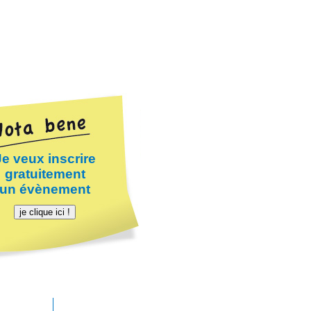
Je veux inscrire
gratuitement
un évènement