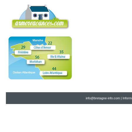
info@bretagne-info.com
|
Inform