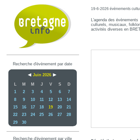
19-6-2026 évènements culture
L'agenda des évènements
culturels, musicaux, folklor
activités diverses en BR
Recherche d'évènement par date
Juin 2026
L
M
M
J
V
S
D
1
2
3
4
5
6
7
8
9
10
11
12
13
14
15
16
17
18
19
20
21
22
23
24
25
26
27
28
29
30
Recherche d'évènement par ville