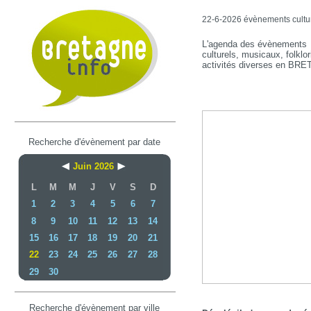
22-6-2026 évènements culture
L'agenda des évènements
culturels, musicaux, folklor
activités diverses en BR
Recherche d'évènement par date
Juin 2026
L
M
M
J
V
S
D
1
2
3
4
5
6
7
8
9
10
11
12
13
14
15
16
17
18
19
20
21
22
23
24
25
26
27
28
29
30
Recherche d'évènement par ville