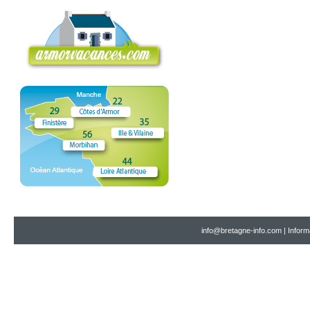
info@bretagne-info.com
|
Inform