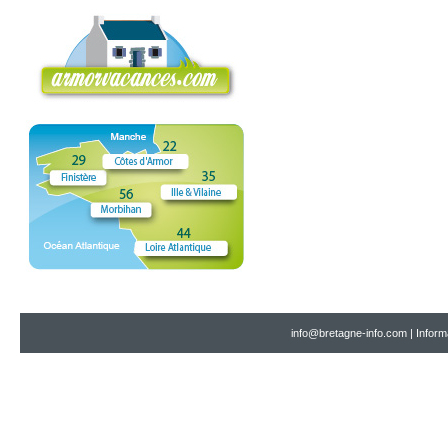
info@bretagne-info.com
|
Inform