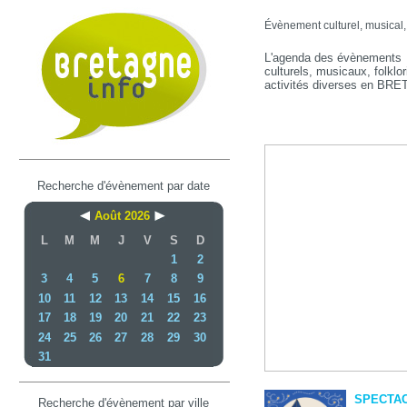
Évènement culturel, musical, f
L'agenda des évènements
culturels, musicaux, folklor
activités diverses en BR
Recherche d'évènement par date
Août 2026
L
M
M
J
V
S
D
1
2
3
4
5
6
7
8
9
10
11
12
13
14
15
16
17
18
19
20
21
22
23
24
25
26
27
28
29
30
31
SPECTACL
Recherche d'évènement par ville