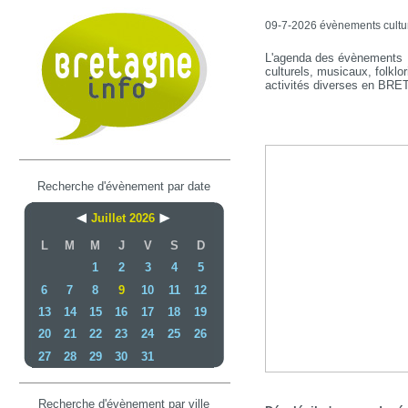
09-7-2026 évènements culture
L'agenda des évènements
culturels, musicaux, folklor
activités diverses en BR
Recherche d'évènement par date
Juillet 2026
L
M
M
J
V
S
D
1
2
3
4
5
6
7
8
9
10
11
12
13
14
15
16
17
18
19
20
21
22
23
24
25
26
27
28
29
30
31
Recherche d'évènement par ville