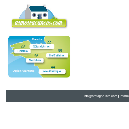
info@bretagne-info.com
|
Inform