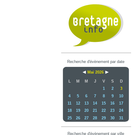
Recherche d'évènement par date
Mai 2026
L
M
M
J
V
S
D
1
2
3
4
5
6
7
8
9
10
11
12
13
14
15
16
17
18
19
20
21
22
23
24
25
26
27
28
29
30
31
Recherche d'évènement par ville