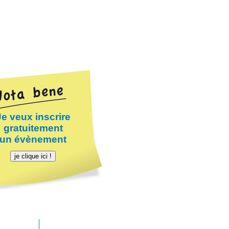
Je veux inscrire
gratuitement
un évènement