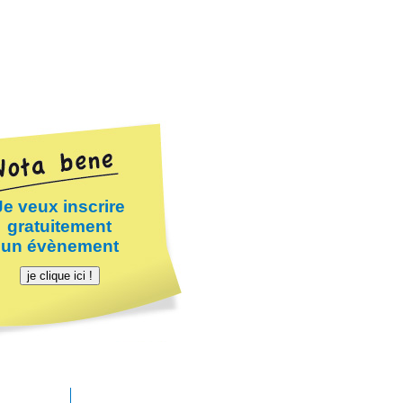
Je veux inscrire
gratuitement
un évènement