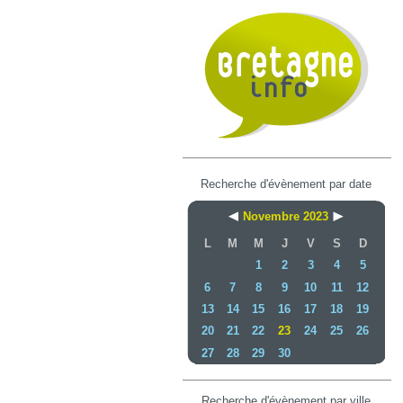
Recherche d'évènement par date
Novembre 2023
L
M
M
J
V
S
D
1
2
3
4
5
6
7
8
9
10
11
12
13
14
15
16
17
18
19
20
21
22
23
24
25
26
27
28
29
30
Recherche d'évènement par ville